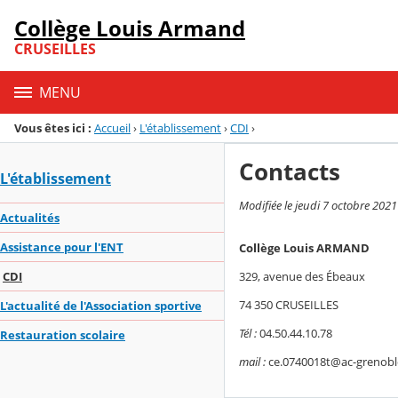
Panneau de gestion des cookies
Collège Louis Armand
Menu de la rubrique
Contenu
CRUSEILLES
MENU
Vous êtes ici :
Accueil
›
L'établissement
›
CDI
›
Contacts
L'établissement
Modifiée le jeudi 7 octobre 2021
Actualités
Assistance pour l'ENT
Collège Louis ARMAND
329, avenue des Ébeaux
CDI
74 350 CRUSEILLES
L'actualité de l'Association sportive
Tél :
04.50.44.10.78
Restauration scolaire
mail :
ce.0740018t@ac-grenoble