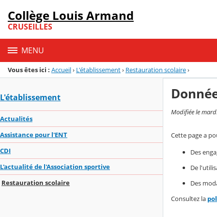
Panneau de gestion des cookies
Collège Louis Armand
Menu de la rubrique
Contenu
CRUSEILLES
MENU
Vous êtes ici :
Accueil
›
L'établissement
›
Restauration scolaire
›
Donnée
L'établissement
Modifiée le mard
Actualités
Assistance pour l'ENT
Cette page a pou
CDI
Des enga
L'actualité de l'Association sportive
De l'util
Restauration scolaire
Des modal
Consultez la
po