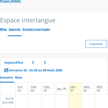
Projet pHARe
Espace interlangue
Blog
Agenda
Dossiers partagés
Imprimer
Aujourd’hui
Semaine 32 - du 03 au 09 Août 2026
Semaine
Mois
lun.
mar.
mer.
ven.
sam.
dim.
jeu.
06
03
04
05
07
08
09
Sur la
journée