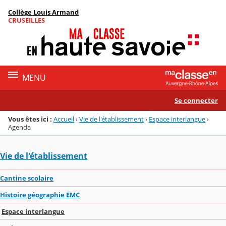
Panneau de gestion des cookies
Collège Louis Armand
Menu de la rubrique
Contenu
CRUSEILLES
MENU
Se connecter
Vous êtes ici :
Accueil
›
Vie de l'établissement
›
Espace interlangue
›
Agenda
Vie de l'établissement
Cantine scolaire
Histoire géographie EMC
Espace interlangue