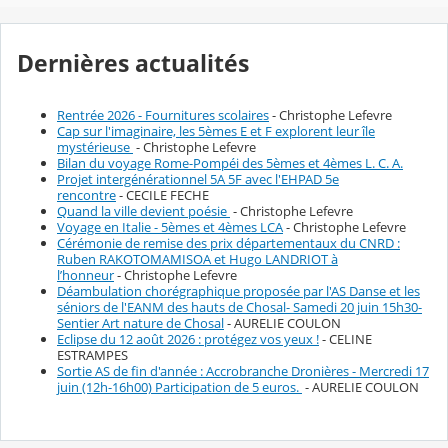
Dernières actualités
Rentrée 2026 - Fournitures scolaires
- Christophe Lefevre
Cap sur l'imaginaire, les 5èmes E et F explorent leur île
mystérieuse
- Christophe Lefevre
Bilan du voyage Rome-Pompéi des 5èmes et 4èmes L. C. A.
Projet intergénérationnel 5A 5F avec l'EHPAD 5e
rencontre
- CECILE FECHE
Quand la ville devient poésie
- Christophe Lefevre
Voyage en Italie - 5èmes et 4èmes LCA
- Christophe Lefevre
Cérémonie de remise des prix départementaux du CNRD :
Ruben RAKOTOMAMISOA et Hugo LANDRIOT à
l’honneur
- Christophe Lefevre
Déambulation chorégraphique proposée par l'AS Danse et les
séniors de l'EANM des hauts de Chosal- Samedi 20 juin 15h30-
Sentier Art nature de Chosal
- AURELIE COULON
Eclipse du 12 août 2026 : protégez vos yeux !
- CELINE
ESTRAMPES
Sortie AS de fin d'année : Accrobranche Dronières - Mercredi 17
juin (12h-16h00) Participation de 5 euros.
- AURELIE COULON