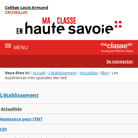
Panneau de gestion des cookies
Collège Louis Armand
Menu de la rubrique
Contenu
CRUSEILLES
MENU
Se connecter
Vous êtes ici :
Accueil
›
L'établissement
›
Actualités
›
Blog
›
Les
expériences très spaciales des 6eE
L'établissement
Actualités
Assistance pour l'ENT
CDI