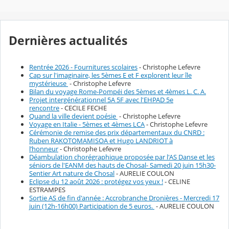
Dernières actualités
Rentrée 2026 - Fournitures scolaires
- Christophe Lefevre
Cap sur l'imaginaire, les 5èmes E et F explorent leur île
mystérieuse
- Christophe Lefevre
Bilan du voyage Rome-Pompéi des 5èmes et 4èmes L. C. A.
Projet intergénérationnel 5A 5F avec l'EHPAD 5e
rencontre
- CECILE FECHE
Quand la ville devient poésie
- Christophe Lefevre
Voyage en Italie - 5èmes et 4èmes LCA
- Christophe Lefevre
Cérémonie de remise des prix départementaux du CNRD :
Ruben RAKOTOMAMISOA et Hugo LANDRIOT à
l’honneur
- Christophe Lefevre
Déambulation chorégraphique proposée par l'AS Danse et les
séniors de l'EANM des hauts de Chosal- Samedi 20 juin 15h30-
Sentier Art nature de Chosal
- AURELIE COULON
Eclipse du 12 août 2026 : protégez vos yeux !
- CELINE
ESTRAMPES
Sortie AS de fin d'année : Accrobranche Dronières - Mercredi 17
juin (12h-16h00) Participation de 5 euros.
- AURELIE COULON