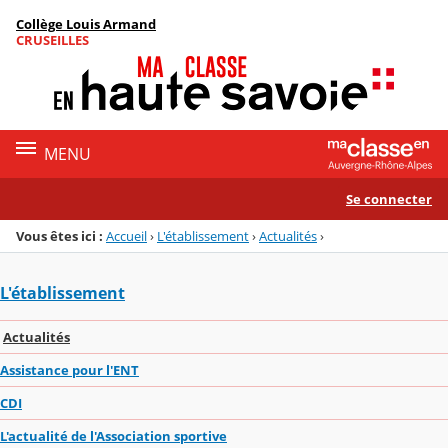
Panneau de gestion des cookies
Collège Louis Armand
Menu de la rubrique
Contenu
CRUSEILLES
MENU
Se connecter
Vous êtes ici :
Accueil
›
L'établissement
›
Actualités
›
L'établissement
Actualités
Assistance pour l'ENT
CDI
L'actualité de l'Association sportive