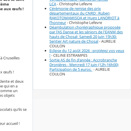
LCA
- Christophe Lefevre
rième
Cérémonie de remise des prix
se aux œufs !
départementaux du CNRD : Ruben
RAKOTOMAMISOA et Hugo LANDRIOT à
l’honneur
- Christophe Lefevre
Déambulation chorégraphique proposée
par l'AS Danse et les séniors de l'EANM des
hauts de Chosal- Samedi 20 juin 15h30-
Sentier Art nature de Chosal
- AURELIE
COULON
Eclipse du 12 août 2026 : protégez vos yeux
!
- CELINE ESTRAMPES
à Cruseilles
Sortie AS de fin d'année : Accrobranche
Dronières - Mercredi 17 juin (12h-16h00)
Participation de 5 euros.
- AURELIE
x œufs !
COULON
idente et deux
pe qui en a
ns comme un
es objets
colats qu’ils se
r accueil !