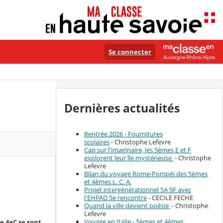
Se connecter
Dernières actualités
Rentrée 2026 - Fournitures
scolaires
- Christophe Lefevre
Cap sur l'imaginaire, les 5èmes E et F
explorent leur île mystérieuse
- Christophe
Lefevre
Bilan du voyage Rome-Pompéi des 5èmes
et 4èmes L. C. A.
Projet intergénérationnel 5A 5F avec
l'EHPAD 5e rencontre
- CECILE FECHE
Quand la ville devient poésie
- Christophe
Lefevre
Voyage en Italie - 5èmes et 4èmes
e 4eC se sont