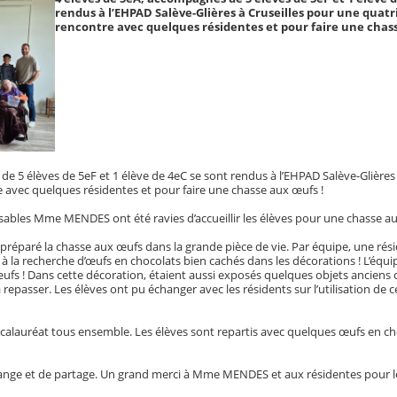
rendus à l’EHPAD Salève-Glières à Cruseilles pour une quat
rencontre avec quelques résidentes et pour faire une chas
e 5 élèves de 5eF et 1 élève de 4eC se sont rendus à l’EHPAD Salève-Glières 
avec quelques résidentes et pour faire une chasse aux œufs !
sables Mme MENDES ont été ravies d’accueillir les élèves pour une chasse au
préparé la chasse aux œufs dans la grande pièce de vie. Par équipe, une rés
 à la recherche d’œufs en chocolats bien cachés dans les décorations ! L’équi
8 œufs ! Dans cette décoration, étaient aussi exposés quelques objets ancie
epasser. Les élèves ont pu échanger avec les résidents sur l’utilisation de c
baccalauréat tous ensemble. Les élèves sont repartis avec quelques œufs en cho
nge et de partage. Un grand merci à Mme MENDES et aux résidentes pour leu