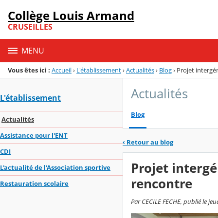
Panneau de gestion des cookies
Collège Louis Armand
Menu de la rubrique
Contenu
CRUSEILLES
MENU
Vous êtes ici :
Accueil
›
L'établissement
›
Actualités
›
Blog
›
Projet intergé
Actualités
L'établissement
Blog
Actualités
Assistance pour l'ENT
‹
Retour au blog
CDI
Projet interg
L'actualité de l'Association sportive
rencontre
Restauration scolaire
Par CECILE FECHE, publié le jeud